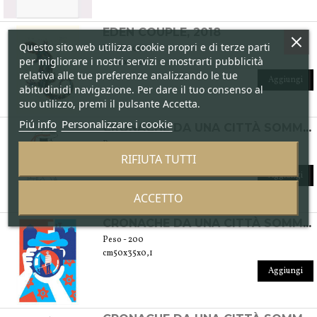
EDEN COUPLE, 2018
Questo sito web utilizza cookie propri e di terze parti
Peso - 200
per migliorare i nostri servizi e mostrarti pubblicità
cm70x50x0,1
relativa alle tue preferenze analizzando le tue
Aggiungi
abitudinidi navigazione. Per dare il tuo consenso al
suo utilizzo, premi il pulsante Accetta.
Piú info
Personalizzare i cookie
CRONACHE DA UNA CITTÀ SOMMERSA -GONDOLIERE, 2019
Peso - 200
RIFIUTA TUTTI
cm50x35x0,1
Aggiungi
ACCETTO
CRONACHE DA UNA CITTÀ SOMMERSA -THROUGH THE LENS, 2019
Peso - 200
cm50x35x0,1
Aggiungi