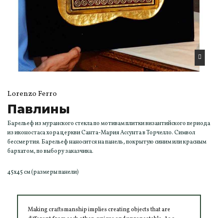
Lorenzo Ferro
Павлины
Барельеф из муранского стекла по мотивам плитки византийского периода
из иконостаса хора церкви Санта-Мария Ассунта в Торчелло. Символ
бессмертия. Барельеф наносится на панель, покрытую синим или красным
бархатом, по выбору заказчика.
45x45 см (размеры панели)
Making craftsmanship implies creating objects that are