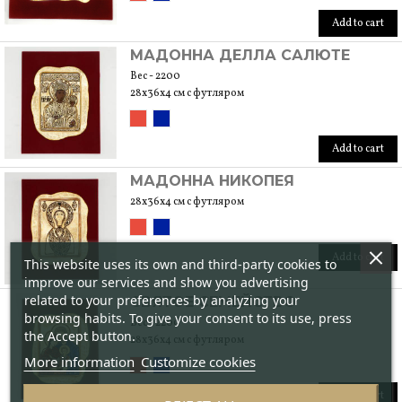
Add to cart
МАДОННА ДЕЛЛА САЛЮТЕ
Вес - 2200
28x36x4 см с футляром
Add to cart
МАДОННА НИКОПЕЯ
28x36x4 см с футляром
Add to cart
This website uses its own and third-party cookies to
improve our services and show you advertising
related to your preferences by analyzing your
СВЯТОЕ СЕМЕЙСТВО
browsing habits. To give your consent to its use, press
Вес - 2200
the Accept button.
28x36x4 см с футляром
More information
Customize cookies
Add to cart