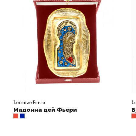
Lorenzo Ferro
L
Мадонна дей Фьери
Б