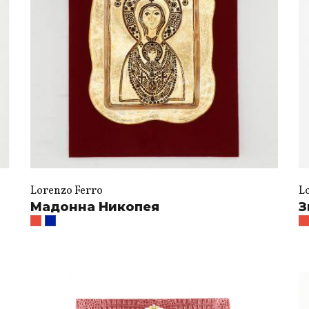
Lorenzo Ferro
L
Мадонна Никопея
З