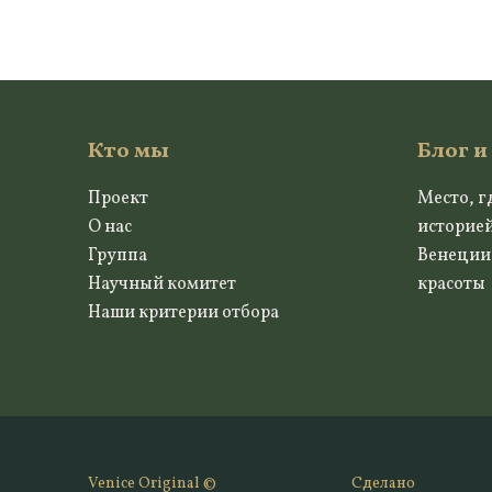
Кто мы
Блог и
Проект
Место, г
О нас
историе
Группа
Венеции
Научный комитет
красоты
Наши критерии отбора
Venice Original ©
Сделано