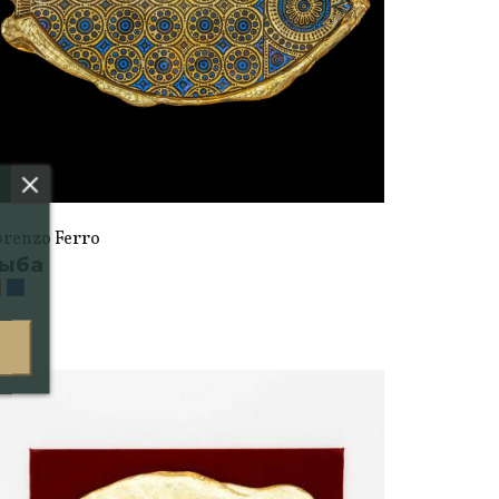
orenzo Ferro
ыба