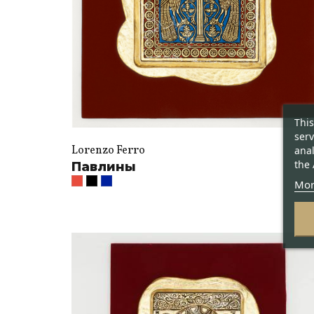
This
serv
Lorenzo Ferro
anal
the 
Павлины
Mor