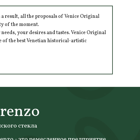
 result, all the proposals of Venice Original
ity of the moment.
 needs, your desires and tastes. Venice Original
of the best Venetian historical-artistic
orenzo
ского стекла
enzo - это ремесленное предприятие,