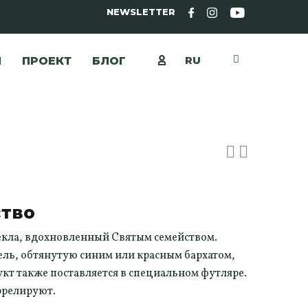
NEWSLETTER
RU
Ы
ПРОЕКТ
БЛОГ
ство
екла, вдохновленный Святым семейством.
ель, обтянутую синим или красным бархатом,
укт также поставляется в специальном футляре.
ррелируют.