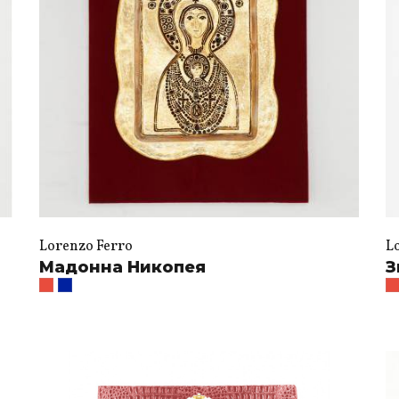
Lorenzo Ferro
L
Мадонна Никопея
З