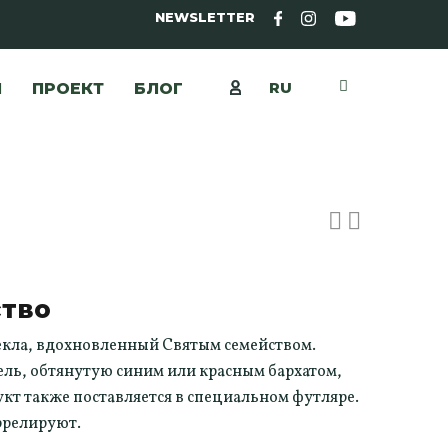
NEWSLETTER
RU
Ы
ПРОЕКТ
БЛОГ
ство
екла, вдохновленный Святым семейством.
ель, обтянутую синим или красным бархатом,
укт также поставляется в специальном футляре.
ррелируют.