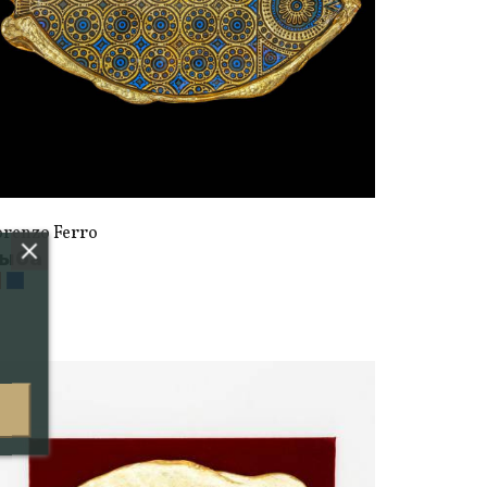
orenzo Ferro
ыба