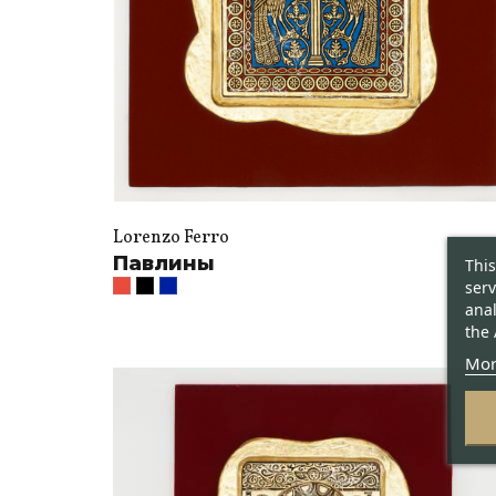
Lorenzo Ferro
Павлины
This
serv
anal
the 
Mor