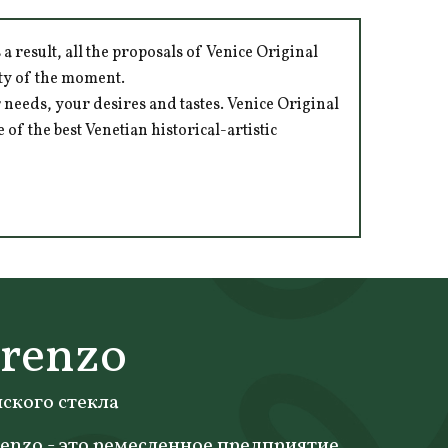
 result, all the proposals of Venice Original
ity of the moment.
 needs, your desires and tastes. Venice Original
of the best Venetian historical-artistic
orenzo
ского стекла
enzo - это ремесленное предприятие,