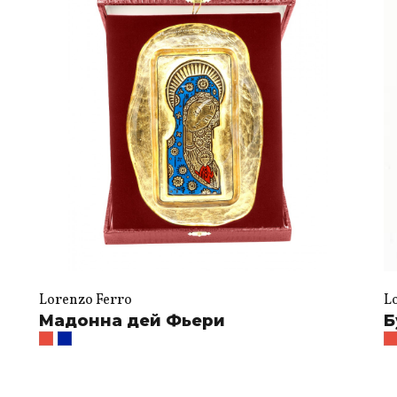
Lorenzo Ferro
L
Мадонна дей Фьери
Б