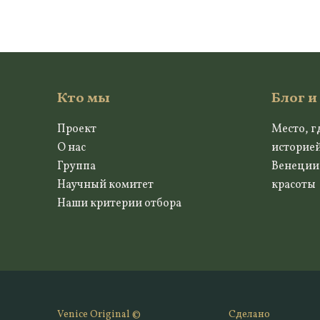
Кто мы
Блог и
Проект
Место, г
О нас
историе
Группа
Венеции
Научный комитет
красоты
Наши критерии отбора
Venice Original ©
Сделано