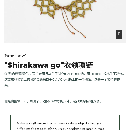
Paperoowl
"Shirakawa go"衣领项链
冬天的苔藓绿色，
完全是用日本手工制作的
Shin Inbe
纸，用
"quilling "
技术手工制作。
这款衣领项链上的刺绣灵感来自于
Ca' d'Oro
地板上的一个图案。这是一个独特的作
品。
像经典圆领一样，可调节，适合
40/42
号的尺寸。绣品大约有
6
厘米长。
Making craftsmanship implies creating objects that are
different from each other, unique and unrepeatable. As a