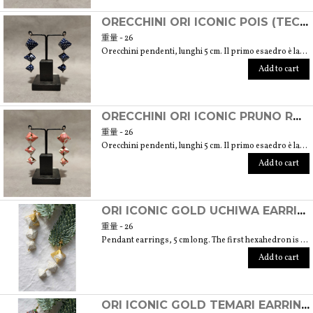
ORECCHINI ORI ICONIC POIS (TECNICA ORIGAMI CON CARTE ARTIGIANALI GIAPPONESI CHIYOGAMI)
重量 - 26
Orecchini pendenti, lunghi 5 cm. Il primo esaedro è largo 2 cm e alto 1,5 cm
Add to cart
ORECCHINI ORI ICONIC PRUNO ROSA (TECNICA ORIGAMI CON CARTE ARTIGIANALI GIAPPONESI CHIYOGAMI)
重量 - 26
Orecchini pendenti, lunghi 5 cm. Il primo esaedro è largo 2 cm e alto 1,5 cm
Add to cart
ORI ICONIC GOLD UCHIWA EARRINGS (ORIGAMI TECHNIQUE WITH JAPANESE CHIYOGAMI CRAFT PAPERS)
重量 - 26
Pendant earrings, 5 cm long. The first hexahedron is 2 cm wide and 1.5 cm high.
Add to cart
ORI ICONIC GOLD TEMARI EARRINGS (ORIGAMI TECHNIQUE WITH JAPANESE CHIYOGAMI CRAFT PAPERS)