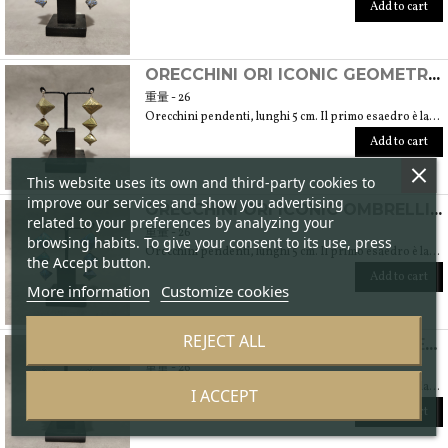
Add to cart
ORECCHINI ORI ICONIC GEOMETRICO (TECNICA ORIGAMI CON CARTE ARTIGIANALI GIAPPONESI CHIYOGAMI)
重量 - 26
Orecchini pendenti, lunghi 5 cm. Il primo esaedro è largo 2 cm e alto 1,5 cm
Add to cart
This website uses its own and third-party cookies to
improve our services and show you advertising
ORECCHINI ORI ICONIC OMBRELLINI (TECNICA ORIGAMI CON CARTE ARTIGIANALI GIAPPONESI CHIYOGAMI)
related to your preferences by analyzing your
重量 - 26
browsing habits. To give your consent to its use, press
Orecchini pendenti, lunghi 5 cm. Il primo esaedro è largo 2 cm e alto 1,5 cm
the Accept button.
Add to cart
More information
Customize cookies
REJECT ALL
ORECCHINI ORI ICONIC ONDE (TECNICA ORIGAMI CON CARTE ARTIGIANALI GIAPPONESI CHIYOGAMI)
重量 - 26
Orecchini pendenti, lunghi 5 cm. Il primo esaedro è largo 2 cm e alto 1,5 cm
I ACCEPT
Add to cart