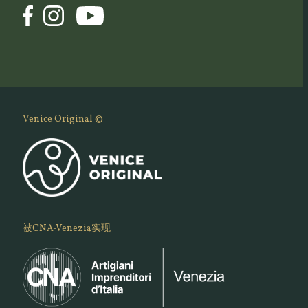
Venice Original ©
被CNA-Venezia实现