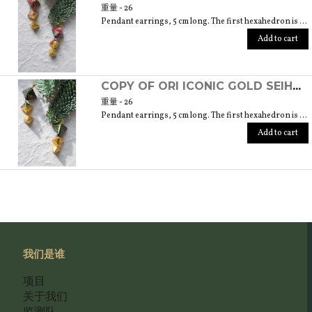
重量 - 26
Pendant earrings, 5 cm long. The first hexahedron is 2 cm wide and 1.5 cm high.
Add to cart
COPY OF ORI ICONIC GOLD SEIHOUKEI EARRINGS (ORIGAMI TECHNIQUE WITH JAPANESE CHIYOGAMI CRAFT PAPERS)
重量 - 26
Pendant earrings, 5 cm long. The first hexahedron is 2 cm wide and 1.5 cm high.
Add to cart
我们是谁
项目
关于我们