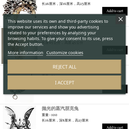
长26厘米，深16厘米，高23厘米
Add to cart
This website uses its own and third-party cookies to
improve our services and show you advertising
金色金属的紧身胸衣
related to your preferences by analyzing your
重量 - 600
browsing habits. To give your consent to its use, press
长度 65 公分， 高度 45 公分
the Accept button.
Add to cart
More information
Customize cookies
REJECT ALL
金属COVID面具盖
重量 - 50
I ACCEPT
长度 16 公分，深度11公分，高度18公分
Add to cart
抛光的蒸汽朋克兔
重量 - 100
长16厘米，深8厘米，高27厘米
Add to cart