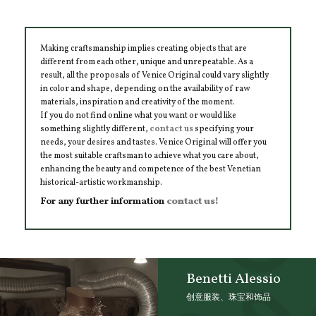
Making craftsmanship implies creating objects that are
different from each other, unique and unrepeatable. As a
result, all the proposals of Venice Original could vary slightly
in color and shape, depending on the availability of raw
materials, inspiration and creativity of the moment.
If you do not find online what you want or would like
something slightly different,
contact us
specifying your
needs, your desires and tastes. Venice Original will offer you
the most suitable craftsman to achieve what you care about,
enhancing the beauty and competence of the best Venetian
historical-artistic workmanship.
For any further information
contact us!
Benetti Alessio
创意服装、珠宝和饰品