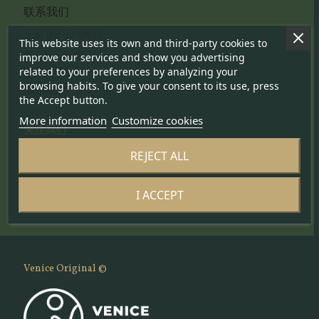
联系我们
工匠的门户网站
This website uses its own and third-party cookies to
Cookie 政策
improve our services and show you advertising
related to your preferences by analyzing your
隐私政策
browsing habits. To give your consent to its use, press
通讯政策
the Accept button.
More information
Customize cookies
关注我们
REJECT ALL
I ACCEPT
Venice Original ©