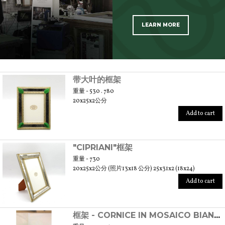
LEARN MORE
SCOPRI TUTTI I PRODOTTI DELL’ARTIGIANO
带大叶的框架
重量 - 530 . 780
20x25x2公分
Add to cart
"CIPRIANI"框架
重量 - 730
20x25x2公分 (照片13x18 公分) 25x31x2 (18x24)
Add to cart
框架 - CORNICE IN MOSAICO BIANCO E NERO IN VETRO DI MURANO