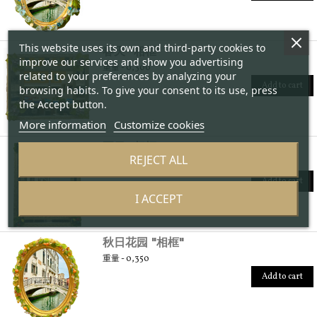
This website uses its own and third-party cookies to
春天 "相框"
improve our services and show you advertising
重量 - 0,300
related to your preferences by analyzing your
Add to cart
browsing habits. To give your consent to its use, press
the Accept button.
More information
Customize cookies
夏日 "相框"
REJECT ALL
重量 - 1,5
Add to cart
I ACCEPT
秋日花园 "相框"
重量 - 0,350
Add to cart