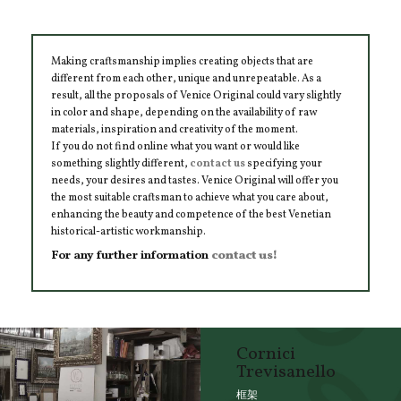
Making craftsmanship implies creating objects that are
different from each other, unique and unrepeatable. As a
result, all the proposals of Venice Original could vary slightly
in color and shape, depending on the availability of raw
materials, inspiration and creativity of the moment.
If you do not find online what you want or would like
something slightly different,
contact us
specifying your
needs, your desires and tastes. Venice Original will offer you
the most suitable craftsman to achieve what you care about,
enhancing the beauty and competence of the best Venetian
historical-artistic workmanship.
For any further information
contact us!
Cornici
Trevisanello
框架