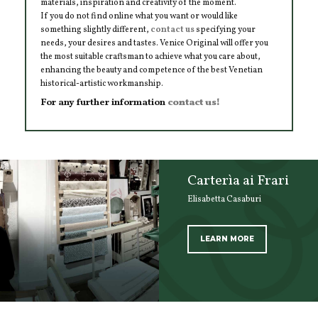
materials, inspiration and creativity of the moment.
If you do not find online what you want or would like
something slightly different,
contact us
specifying your
needs, your desires and tastes. Venice Original will offer you
the most suitable craftsman to achieve what you care about,
enhancing the beauty and competence of the best Venetian
historical-artistic workmanship.
For any further information
contact us!
Carterìa ai Frari
Elisabetta Casaburi
LEARN MORE
SCOPRI TUTTI I PRODOTTI DELL’ARTIGIANO