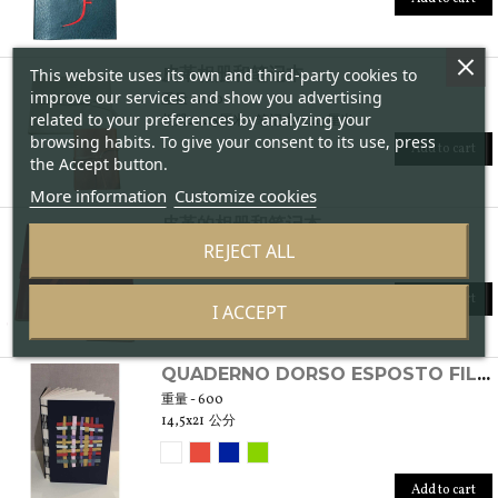
皮革相册和笔记本
This website uses its own and third-party cookies to
improve our services and show you advertising
重量 - 800
related to your preferences by analyzing your
相册21x15厘米 - 笔记本12x17厘米
browsing habits. To give your consent to its use, press
Add to cart
the Accept button.
More information
Customize cookies
皮革的相册和笔记本
REJECT ALL
重量 - 1050
相册 21x25 公分 - 笔记本 12x17 公分
Add to cart
I ACCEPT
QUADERNO DORSO ESPOSTO FILO INTRECCIATO
重量 - 600
14,5x21 公分
Add to cart