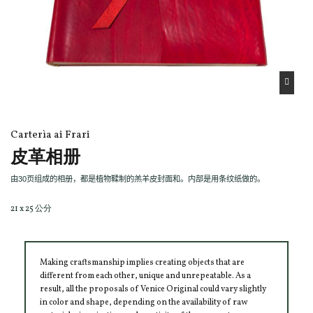
Carterìa ai Frari
皮革相册
由
30
页组成的相册，都是植物鞣制的羔羊皮封面和。内部是用条纹纸做的。
21 x 25 公分
Making craftsmanship implies creating objects that are
different from each other, unique and unrepeatable. As a
result, all the proposals of Venice Original could vary slightly
in color and shape, depending on the availability of raw