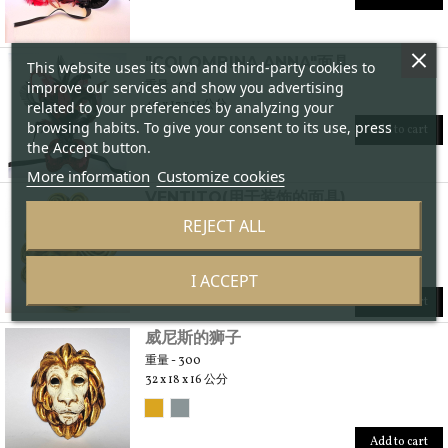
"COLOMBINA ANNA"面具
This website uses its own and third-party cookies to
重量 - 60
improve our services and show you advertising
40 x 17 x 11 公分
related to your preferences by analyzing your
browsing habits. To give your consent to its use, press
Add to cart
the Accept button.
More information
Customize cookies
VENTITO(用于装饰的面具)
重量 - 400
REJECT ALL
47 x 38 x 14 公分
I ACCEPT
Add to cart
威尼斯的狮子
重量 - 300
32 x 18 x 16 公分
Add to cart