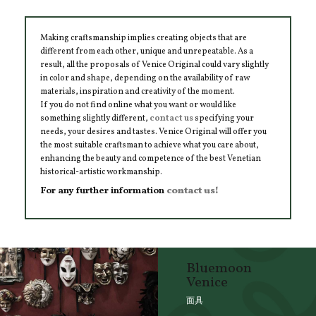
Making craftsmanship implies creating objects that are
different from each other, unique and unrepeatable. As a
result, all the proposals of Venice Original could vary slightly
in color and shape, depending on the availability of raw
materials, inspiration and creativity of the moment.
If you do not find online what you want or would like
something slightly different,
contact us
specifying your
needs, your desires and tastes. Venice Original will offer you
the most suitable craftsman to achieve what you care about,
enhancing the beauty and competence of the best Venetian
historical-artistic workmanship.
For any further information
contact us!
Bluemoon
Venice
面具