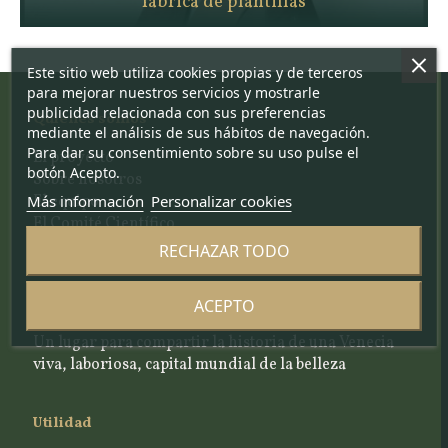
fábrica de plantillas
Este sitio web utiliza cookies propias y de terceros
para mejorar nuestros servicios y mostrarle
publicidad relacionada con sus preferencias
Quiénes somos
mediante el análisis de sus hábitos de navegación.
Para dar su consentimiento sobre su uso pulse el
El proyecto
botón Acepto.
Sobre nosotros
Más información
Personalizar cookies
El equipo
El Comité Científico
Nuestros criterios de selección
RECHAZAR TODO
Blog y artículos de noticias
ACEPTO
Un lugar para compartir la historia de una Venecia
viva, laboriosa, capital mundial de la belleza
Utilidad