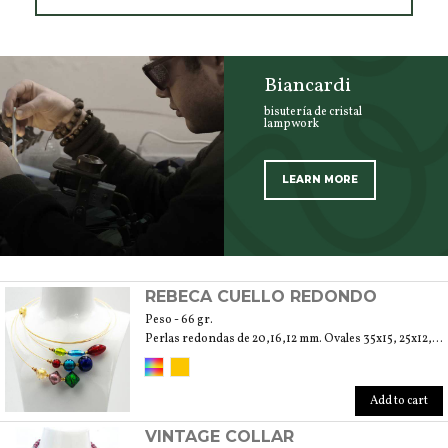
Biancardi
bisutería de cristal
lampwork
LEARN MORE
SCOPRI TUTTI I PRODOTTI DELL’ARTIGIANO
REBECA CUELLO REDONDO
Peso - 66 gr.
Perlas redondas de 20,16,12 mm. Ovales 35x15, 25x12,15x10 mm. Bicones 25,20,15 mm
Add to cart
VINTAGE COLLAR