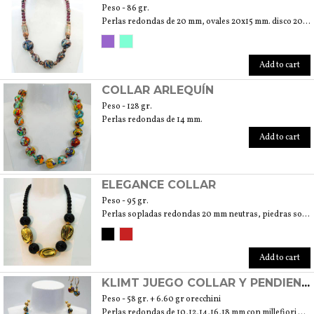
Peso - 86 gr.
Perlas redondas de 20 mm, ovales 20x15 mm. disco 20 mm, gota 25x15 mm, cilindro 25x12 mm
Add to cart
COLLAR ARLEQUÍN
Peso - 128 gr.
Perlas redondas de 14 mm.
Add to cart
ELEGANCE COLLAR
Peso - 95 gr.
Perlas sopladas redondas 20 mm neutras, piedras sopladas 30 mm pan de oro 24Kt. Redondas llenas transparentes mm10
Add to cart
KLIMT JUEGO COLLAR Y PENDIENTES
Peso - 58 gr. + 6.60 gr orecchini
Perlas redondas de 10,12,14,16,18 mm con millefiori murrine y pan de oro de 24 Kt.