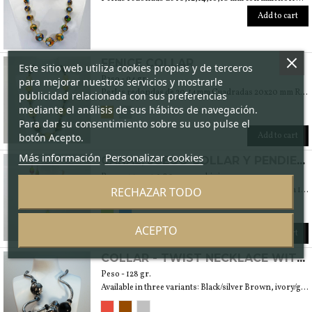
Add to cart
FENICE COLLAR
Este sitio web utiliza cookies propias y de terceros
Peso - 94 gr.
para mejorar nuestros servicios y mostrarle
Perlas redondas de 20,14mm Cuadradas 20x20 mm Rectángulos 25x15mm Corazones 19mm Aplastadas 25x20 Piedras 19x14mm
publicidad relacionada con sus preferencias
mediante el análisis de sus hábitos de navegación.
Para dar su consentimiento sobre su uso pulse el
Add to cart
botón Acepto.
Más información
Personalizar cookies
CANAL, JUEGO COLLAR Y PENDIENTES
Peso - 44 gr. + 9.80 gr orecchini
RECHAZAR TODO
Gota 20x17 bicolor sumergida hoja de plata, redonda 10 mm. hoja de plata. Redondo neutro 6 mm. Cristales Swarovski 6 mm
ACEPTO
Add to cart
COLLAR - TWIST NECKLACE WITH MURANO BLOWN GLASS BEADS AND 999% SILVER LEAF OR 24 KT GOLD.
Peso - 128 gr.
Available in three variants: Black/silver Brown, ivory/gold, Shades of red and ivory/gold Weight 140 gr.