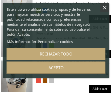
Gota 20x17 bicolor sumergida hoja de plata, redonda 10 mm. hoja de plata. Redondo neutro 6 mm. Cristales Swarovski 6 mm
Este sitio web utiliza cookies propias y de terceros
para mejorar nuestros servicios y mostrarle
Add to cart
publicidad relacionada con sus preferencias
mediante el análisis de sus hábitos de navegación.
COLLAR - TWIST TWO-TURN NECKLACE WITH MURANO BLOWN GLASS BEADS AND 24KT GOLD LEAF.
Para dar su consentimiento sobre su uso pulse el
Peso - 128 gr.
botón Acepto.
Available in three variants: Black/Gold, Blue/Gold, Green/Gold Weight 160 gr.
Más información
Personalizar cookies
RECHAZAR TODO
Add to cart
COLLAR - TWIST NECKLACE WITH MURANO BLOWN GLASS BEADS AND 999% SILVER LEAF OR 24 KT GOLD.
ACEPTO
Peso - 128 gr.
Available in three variants: Black/silver Brown, ivory/gold, Shades of red and ivory/gold Weight 140 gr.
Add to cart