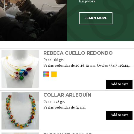
lampwork
LEARN MORE
SCOPRI TUTTI I PRODOTTI DELL’ARTIGIANO
REBECA CUELLO REDONDO
Peso - 66 gr.
Perlas redondas de 20,16,12 mm. Ovales 35x15, 25x12,15x10 mm. Bicones 25,20,15 mm
Add to cart
COLLAR ARLEQUÍN
Peso - 128 gr.
Perlas redondas de 14 mm.
Add to cart