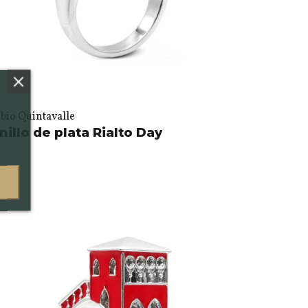
bio Quintavalle
nillo de plata Rialto Day