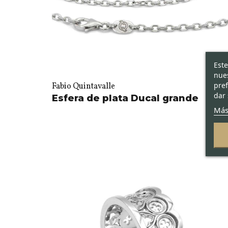
Este
nues
pref
Fabio Quintavalle
dar 
Esfera de plata Ducal grande
Más