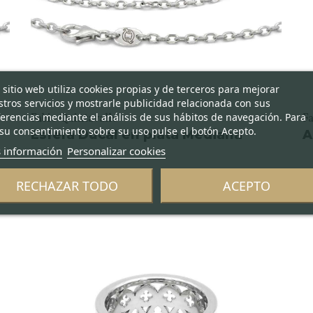
 sitio web utiliza cookies propias y de terceros para mejorar
tros servicios y mostrarle publicidad relacionada con sus
erencias mediante el análisis de sus hábitos de navegación. Para
Fabio Quintavalle
Fa
su consentimiento sobre su uso pulse el botón Acepto.
Esfera Ducal en plata Mediana
A
 información
Personalizar cookies
RECHAZAR TODO
ACEPTO