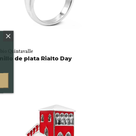
bio Quintavalle
nillo de plata Rialto Day