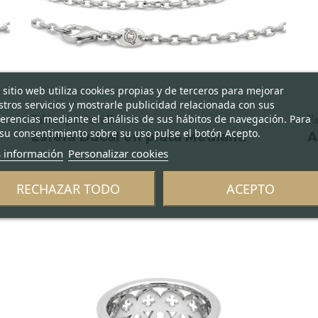
 sitio web utiliza cookies propias y de terceros para mejorar
tros servicios y mostrarle publicidad relacionada con sus
erencias mediante el análisis de sus hábitos de navegación. Para
Fabio Quintavalle
Fa
su consentimiento sobre su uso pulse el botón Acepto.
Esfera Ducal en plata Mediana
A
 información
Personalizar cookies
RECHAZAR TODO
ACEPTO