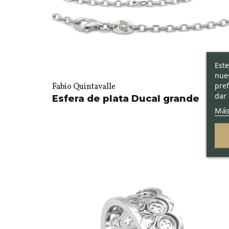
Este
nues
pref
Fabio Quintavalle
dar 
Esfera de plata Ducal grande
Más