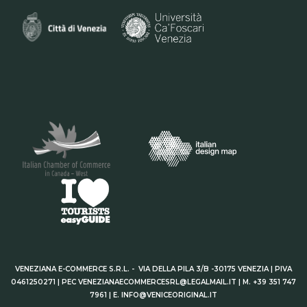
VENEZIANA E-COMMERCE S.R.L. - VIA DELLA PILA 3/B -30175 VENEZIA | PIVA
0461250271 | PEC VENEZIANAECOMMERCESRL@LEGALMAIL.IT | M. +39 351 747
7961 | E. INFO@VENICEORIGINAL.IT