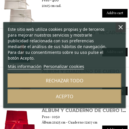
Peso - 400
21x15 cm cad.
Add to cart
Este sitio web utiliza cookies propias y de terceros
CUADERNO EN CUERO "RECARGABLE"
para mejorar nuestros servicios y mostrarle
Peso - 600
publicidad relacionada con sus preferencias
14x21 cm
mediante el análisis de sus hábitos de navegación.
Para dar su consentimiento sobre su uso pulse el
Add to cart
botón Acepto.
Más información
Personalizar cookies
ÁLBUM Y CUADERNO DE CUERO
Peso - 800
RECHAZAR TODO
Álbum 21x15 cm - Cuaderno 12x17 cm
Add to cart
ACEPTO
ÁLBUM Y CUADERNO DE CUERO INCRUSTADO
Peso - 1050
Álbum 21x25 cm - Cuaderno 12x17 cm