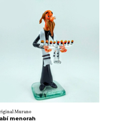
riginal Murano
abí menorah