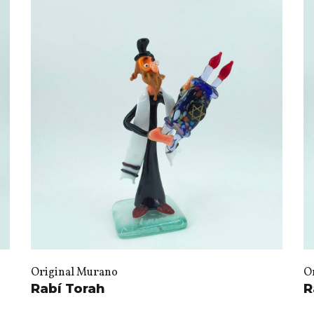
Original Murano
O
Rabí Torah
R