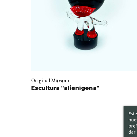
Original Murano
Escultura "alienígena"
Este
nues
pref
dar 