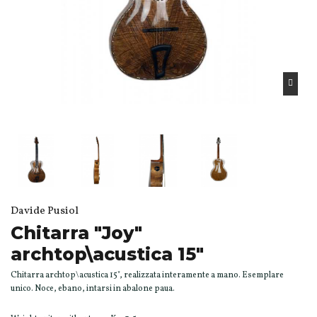
Davide Pusiol
Chitarra "Joy"
archtop\acustica 15"
Chitarra archtop\acustica 15", realizzata interamente a mano. Esemplare
unico. Noce, ebano, intarsi in abalone paua.