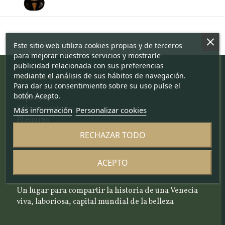
Este sitio web utiliza cookies propias y de terceros
para mejorar nuestros servicios y mostrarle
publicidad relacionada con sus preferencias
mediante el análisis de sus hábitos de navegación.
Quiénes somos
Para dar su consentimiento sobre su uso pulse el
botón Acepto.
El proyecto
Sobre nosotros
Más información
Personalizar cookies
El equipo
El Comité Científico
RECHAZAR TODO
Nuestros criterios de selección
ACEPTO
Blog y artículos de noticias
Un lugar para compartir la historia de una Venecia
viva, laboriosa, capital mundial de la belleza