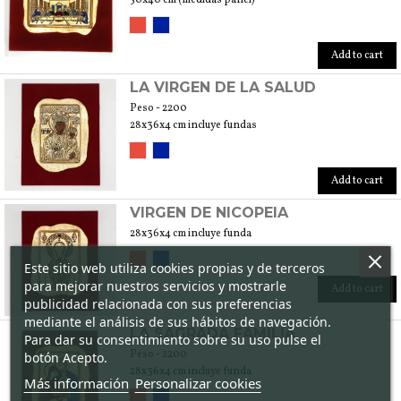
Add to cart
LA VIRGEN DE LA SALUD
Peso - 2200
28x36x4 cm incluye fundas
Add to cart
VIRGEN DE NICOPEIA
28x36x4 cm incluye funda
Este sitio web utiliza cookies propias y de terceros
para mejorar nuestros servicios y mostrarle
Add to cart
publicidad relacionada con sus preferencias
mediante el análisis de sus hábitos de navegación.
LA SAGRADA FAMILIA
Para dar su consentimiento sobre su uso pulse el
Peso - 2200
botón Acepto.
28x36x4 cm incluye funda
Más información
Personalizar cookies