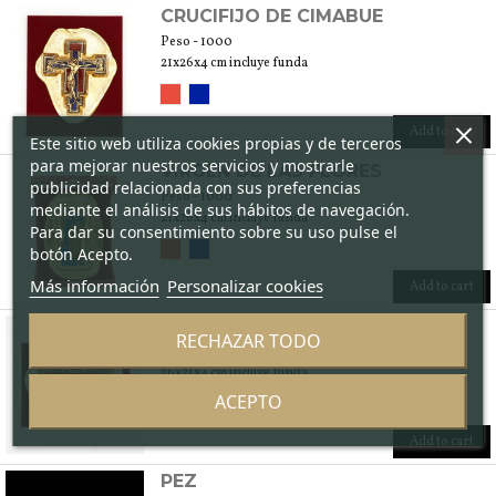
CRUCIFIJO DE CIMABUE
Peso - 1000
21x26x4 cm incluye funda
Add to cart
Este sitio web utiliza cookies propias y de terceros
para mejorar nuestros servicios y mostrarle
VIRGEN DE LAS FLORES
publicidad relacionada con sus preferencias
Peso - 1000
mediante el análisis de sus hábitos de navegación.
21x26x4 cm incluye funda
Para dar su consentimiento sobre su uso pulse el
botón Acepto.
Más información
Personalizar cookies
Add to cart
CONFALÓN DE SAN MARCO
RECHAZAR TODO
Peso - 1000
26x21x4 cm incluye funda
ACEPTO
Add to cart
PEZ