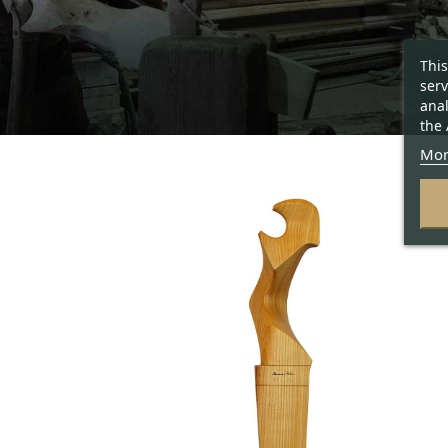
This
serv
anal
the 
Mor