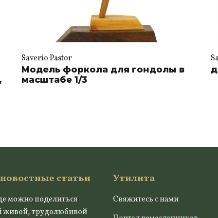
Saverio Pastor
S
Модель форкола для гондолы в
д
,
масштабе 1/3
 новостные статьи
Утилита
де можно поделиться
Свяжитесь с нами
й живой, трудолюбивой