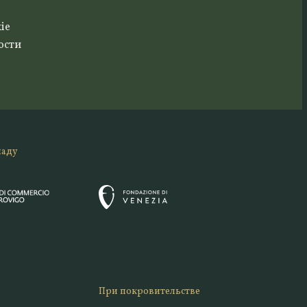
ie
ости
ладу
При покровительстве