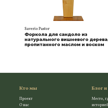
Saverio Pastor
Форкола для сандоло из
натурального вишневого дерева
пропитанного маслом и воском
Кто мы
Блог и
Проект
Место, г
О нас
историе