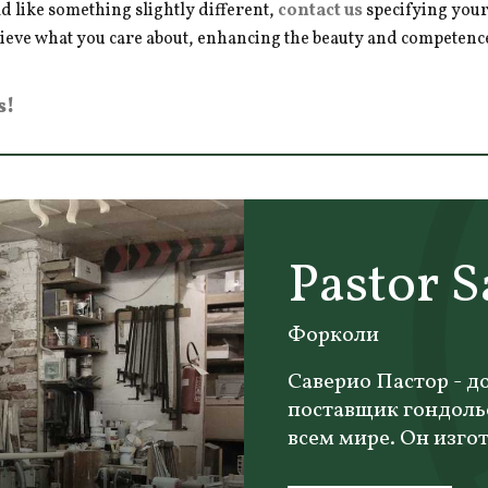
d like something slightly different,
contact us
specifying your
hieve what you care about, enhancing the beauty and competence 
s!
Pastor S
Форколи
Саверио Пастор - д
поставщик гондоль
всем мире. Он изгот