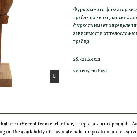
Фуркола - это фиксатор вес
гребле на венецианских лод
фуркола имеет определенну
зависимости от телосложен
гребца.
28,5x11x3 cm
2x10x15 cm база
hat are different from each other, unique and unrepeatable. As a
ng on the availability of raw materials, inspiration and creativ