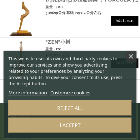
重量 - 400
30x6x9公分 基础 2x9x12 公分左右
Add to cart
"ZEN"小树
重量 - 120
50x30x15 公分
This website uses its own and third-party cookies to
Add to cart
improve our services and show you advertising
related to your preferences by analyzing your
browsing habits. To give your consent to its use, press
the Accept button.
More information
Customize cookies
REJECT ALL
我们是谁
I ACCEPT
项目
关于我们