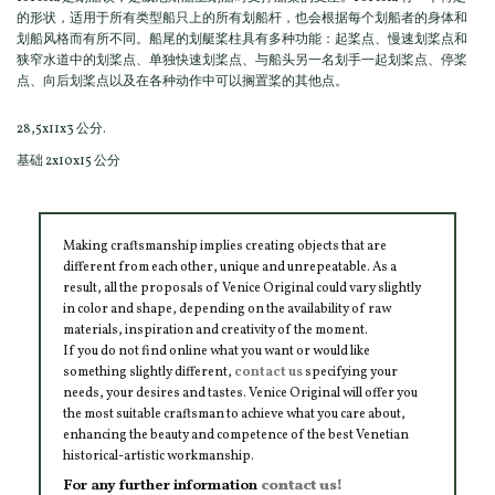
的形状，适用于所有类型船只上的所有划船杆，也会根据每个划船者的身体和
划船风格而有所不同。船尾的划艇桨柱具有多种功能：起桨点、慢速划桨点和
狭窄水道中的划桨点、单独快速划桨点、与船头另一名划手一起划桨点、停桨
点、向后划桨点以及在各种动作中可以搁置桨的其他点。
28,5x11x3 公分.
基础 2x10x15 公分
Making craftsmanship implies creating objects that are
different from each other, unique and unrepeatable. As a
result, all the proposals of Venice Original could vary slightly
in color and shape, depending on the availability of raw
materials, inspiration and creativity of the moment.
If you do not find online what you want or would like
something slightly different,
contact us
specifying your
needs, your desires and tastes. Venice Original will offer you
the most suitable craftsman to achieve what you care about,
enhancing the beauty and competence of the best Venetian
historical-artistic workmanship.
For any further information
contact us!