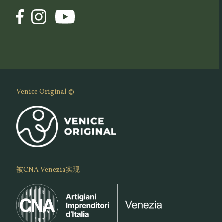
Venice Original ©
被CNA-Venezia实现