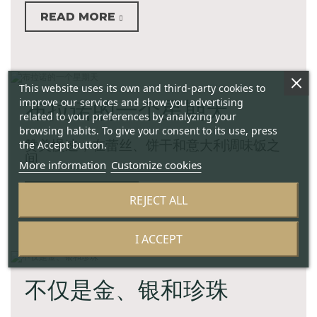
READ MORE
This website uses its own and third-party cookies to
improve our services and show you advertising
布拉诺的一个星期天
related to your preferences by analyzing your
browsing habits. To give your consent to its use, press
赞美慢速，在蕾丝、饼干和意大利调味饭之
the Accept button.
间
More information
Customize cookies
READ MORE
REJECT ALL
I ACCEPT
不仅是金、银和珍珠