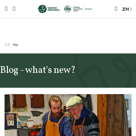
ZH
主页
Blog
Blog - what's new?