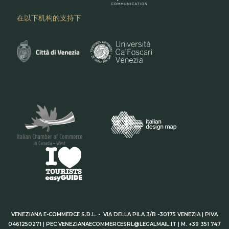
在以下机构的支持下
VENEZIANA E-COMMERCE S.R.L. - VIA DELLA PILA 3/B -30175 VENEZIA | PIVA
0461250271 | PEC VENEZIANAECOMMERCESRL@LEGALMAIL.IT | M. +39 351 747