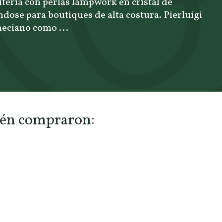
utería con perlas lampwork en cristal de
dose para boutiques de alta costura. Pierluigi
eneciano como ...
bién compraron: