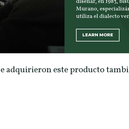
diseñar, en 1983, bis
Murano, especializán
utiliza el dialecto v
LEARN MORE
ue adquirieron este producto tam