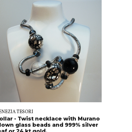
ENEZIA TESORI
ollar - Twist necklace with Murano
lown glass beads and 999% silver
eaf or 24 kt gold.