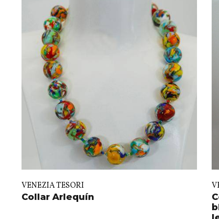
VENEZIA TESORI
V
Collar Arlequín
C
b
l