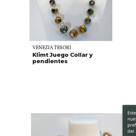
VENEZIA TESORI
Klimt Juego Collar y
pendientes
Este
nues
pref
dar 