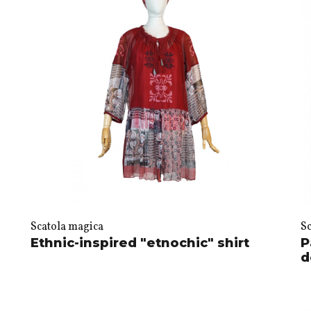
Scatola magica
S
Ethnic-inspired "etnochic" shirt
P
d