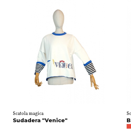
Scatola magica
S
Sudadera "Venice"
B