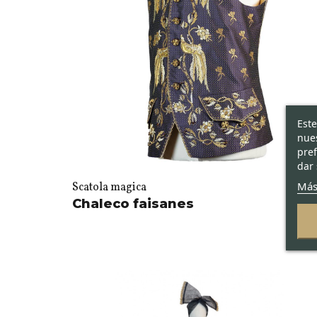
Este
nues
pref
dar 
Más
Scatola magica
Chaleco faisanes