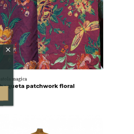
catola magica
haqueta patchwork floral