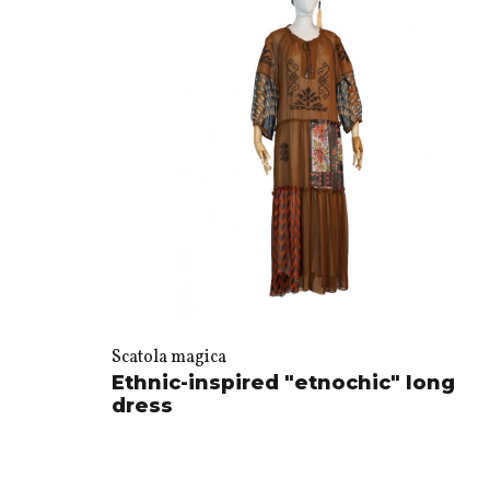
Scatola magica
Ethnic-inspired "etnochic" long
dress