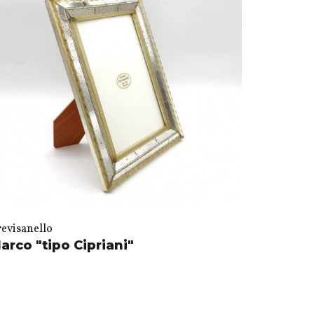
revisanello
arco "tipo Cipriani"