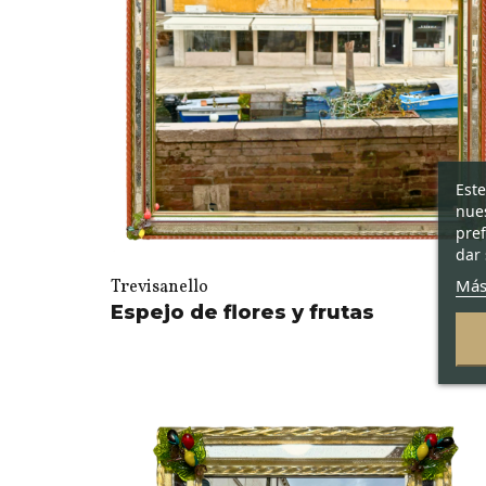
Este
nues
pref
dar 
Más
Trevisanello
Espejo de flores y frutas