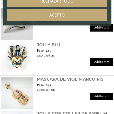
RECHAZAR TODO
MÉDICO DE LA PESTE
ACEPTO
Peso - 235
45x16,5x19,5 cm
Add to cart
JOLLY BLU
Peso - 260
45x30x16 cm
Add to cart
MÁSCARA DE VIOLÍN ARCOÍRIS
Peso - 295
60x24x10 cm
Add to cart
JOLLY CON COLLAR DE PAPEL MÚSICA