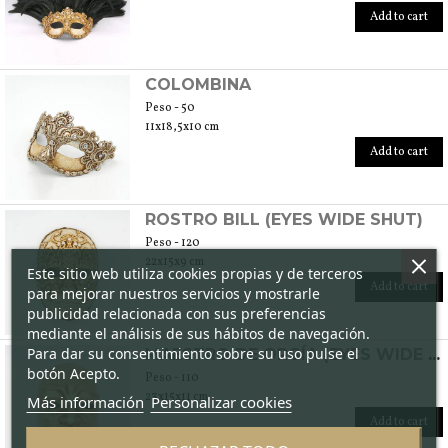
Add to cart
COLOMBINA
Peso - 50
11x18,5x10 cm
Add to cart
ROSTRO BILL (EYES WIDE SHUT)
Peso - 120
22x15x9 cm
Este sitio web utiliza cookies propias y de terceros
Add to cart
para mejorar nuestros servicios y mostrarle
publicidad relacionada con sus preferencias
mediante el análisis de sus hábitos de navegación.
Para dar su consentimiento sobre su uso pulse el
MAESTRO DE ORGÍA (EYES WIDE SHUT)
botón Acepto.
Peso - 110
23x15x11 cm
Más información
Personalizar cookies
Add to cart