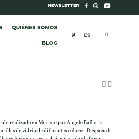
NEWSLETTER
S
QUIÉNES SOMOS
ES
BLOG
plado realizado en Murano por Angelo Ballarin
rillas de vidrio de diferentes colores. Después de
llas se fusionan y se trabajan para dar la forma