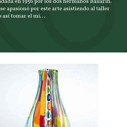
dada en 1956 por los dos hermanos Ballarin.
 apasionó por este arte asistiendo al taller
 así tomar el mi...