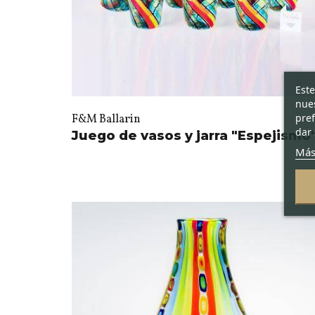
Este
nues
pref
F&M Ballarin
dar 
Juego de vasos y jarra "Espejismo
Más