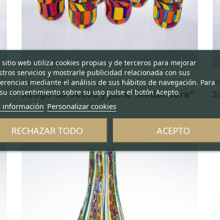
 sitio web utiliza cookies propias y de terceros para mejorar
tros servicios y mostrarle publicidad relacionada con sus
erencias mediante el análisis de sus hábitos de navegación. Para
F&M Ballarin
F
su consentimiento sobre su uso pulse el botón Acepto.
"
Juego de vasos y jarra "Redentore"
J
 información
Personalizar cookies
RECHAZAR TODO
ACEPTO