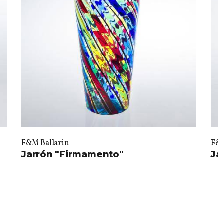
F&M Ballarin
F
Jarrón "Firmamento"
J