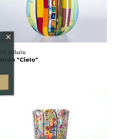
&M Ballarin
arrón "Cielo"