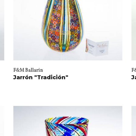
F&M Ballarin
F
Jarrón "Tradición"
J