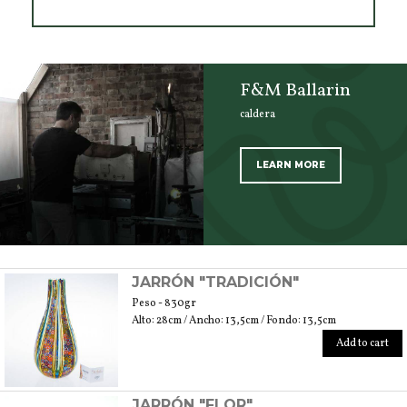
F&M Ballarin
caldera
LEARN MORE
SCOPRI TUTTI I PRODOTTI DELL’ARTIGIANO
JARRÓN "TRADICIÓN"
Peso - 830gr
Alto: 28cm / Ancho: 13,5cm / Fondo: 13,5cm
Add to cart
JARRÓN "FLOR"