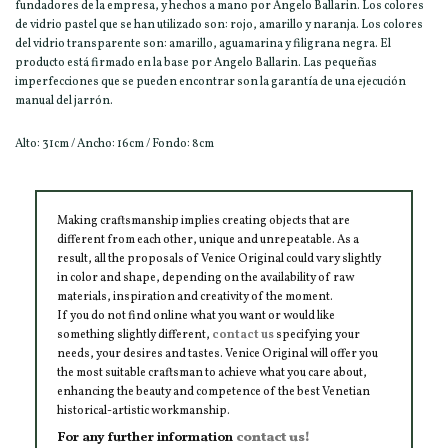
fundadores de la empresa, y hechos a mano por Angelo Ballarin. Los colores
de vidrio pastel que se han utilizado son: rojo, amarillo y naranja. Los colores
del vidrio transparente son: amarillo, aguamarina y filigrana negra. El
producto está firmado en la base por Angelo Ballarin. Las pequeñas
imperfecciones que se pueden encontrar son la garantía de una ejecución
manual del jarrón.
Alto: 31cm / Ancho: 16cm / Fondo: 8cm
Making craftsmanship implies creating objects that are
different from each other, unique and unrepeatable. As a
result, all the proposals of Venice Original could vary slightly
in color and shape, depending on the availability of raw
materials, inspiration and creativity of the moment.
If you do not find online what you want or would like
something slightly different,
contact us
specifying your
needs, your desires and tastes. Venice Original will offer you
the most suitable craftsman to achieve what you care about,
enhancing the beauty and competence of the best Venetian
historical-artistic workmanship.
For any further information
contact us!