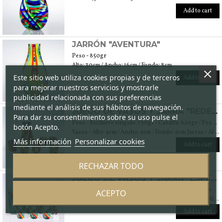
Add to cart
JARRÓN "AVENTURA"
Peso - 850gr
Alto: 30cm / Ancho: 16cm / Fondo: 8cm
Este sitio web utiliza cookies propias y de terceros
Add to cart
para mejorar nuestros servicios y mostrarle
publicidad relacionada con sus preferencias
mediante el análisis de sus hábitos de navegación.
JUEGO DE VASOS Y JARRA "REDENTORE"
Para dar su consentimiento sobre su uso pulse el
Peso - Bicchiere singolo: 130gr / Caraffa: 620gr / Peso totale: 1370gr
botón Acepto.
Vasos - Alto: 9cm / Ancho: 9cm / Fondo: 9cm Jarras - Alto: 25cm / Ancho: 15cm / Fondo: 15cm
Más información
Personalizar cookies
Add to cart
RECHAZAR TODO
JUEGO DE VASOS Y JARRA "ESPEJISMO"
Peso - Bicchiere singolo: 180gr / Caraffa: 740gr / Peso totale: 1820gr
ACEPTO
Vasos- Alto: 12 cm / Ancho: 9 cm / Fondo: 9cm Jarra - Alto: 23 cm / Ancho: 10cm / Fondo: 10cm
Add to cart