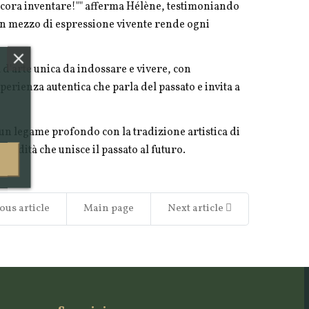
cora inventare!"" afferma Hélène, testimoniando
n un mezzo di espressione vivente rende ogni
 d'arte unica da indossare e vivere, con
perienza autentica che parla del passato e invita a
 un legame profondo con la tradizione artistica di
redità che unisce il passato al futuro.
ous article
Main page
Next article