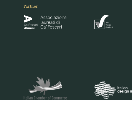
Partner
VENEZIANA E-COMMERCE S.R.L. - VIA DELLA PILA 3/B -30175 VENEZ