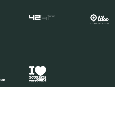
IA | PIVA 04641250271 | PEC VENEZIANAECOMMERCESRL@LEGALMAIL.IT | M. +39 351 