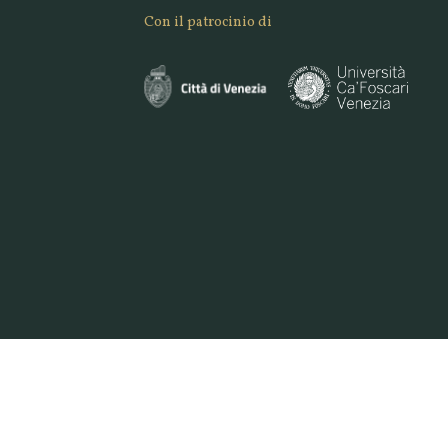
Con il patrocinio di
747 7961 | E. INFO@VENICEORIGINAL.IT