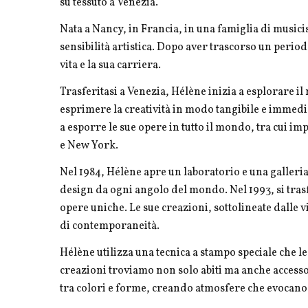
su tessuto a Venezia.
Nata a Nancy, in Francia, in una famiglia di musici
sensibilità artistica. Dopo aver trascorso un perio
vita e la sua carriera.
Trasferitasi a Venezia, Hélène inizia a esplorare i
esprimere la creatività in modo tangibile e immedia
a esporre le sue opere in tutto il mondo, tra cui 
e New York.
Nel 1984, Hélène apre un laboratorio e una galleri
design da ogni angolo del mondo. Nel 1993, si tras
opere uniche. Le sue creazioni, sottolineate dalle v
di contemporaneità.
Hélène utilizza una tecnica a stampo speciale che le
creazioni troviamo non solo abiti ma anche accessori
tra colori e forme, creando atmosfere che evocano