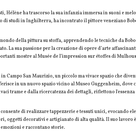
sti, Hélène ha trascorso la sua infanzia immersa in suoni e mel
do di studi in Inghilterra, ha incontrato il pittore veneziano B
l mondo della pittura su stoffa, apprendendo le tecniche da Bob
to. La sua passione per la creazione di opere d’arte affascinant
importanti mostre al Musée de l’impression sur étoffes di Mulhou
a in Campo San Maurizio, un piccolo ma vivace spazio che divent
ferisce in un nuovo spazio vicino al Museo Guggenheim, dove co
ivaci trame e dalla ricercatezza dei dettagli, riflettono l'essenz
 consente di realizzare tappezzerie e tessuti unici, evocando ele
, oggetti decorativi e artigianato di alta qualità. Il suo lavoro
 emozioni e raccontano storie.