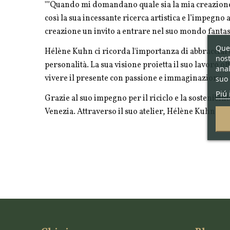
""Quando mi domandano quale sia la mia creazione
così la sua incessante ricerca artistica e l’impegn
creazione un invito a entrare nel suo mondo fantasti
Ques
Hélène Kuhn ci ricorda l'importanza di abbracciare 
nost
personalità. La sua visione proietta il suo lavoro o
anal
vivere il presente con passione e immaginazione.
suo 
Piú 
Grazie al suo impegno per il riciclo e la sostenibi
Venezia. Attraverso il suo atelier, Hélène Kuhn cont