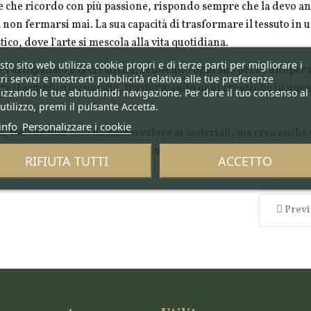
 che ricordo con più passione, rispondo sempre che la devo an
o a non fermarsi mai. La sua capacità di trasformare il tessuto i
co, dove l'arte si mescola alla vita quotidiana.
to sito web utilizza cookie propri e di terze parti per migliorare i
l’artigianato e la creatività, rendendo ogni suo pezzo un'opera
ri servizi e mostrarti pubblicità relativa alle tue preferenze
ltre il semplice manufatto, trasformando ogni creazione in un'es
izzando le tue abitudinidi navigazione. Per dare il tuo consenso al
utilizzo, premi il pulsante Accetta.
info
Personalizzare i cookie
lità, Hélène non solo dà nuovo valore ai materiali, ma crea anche
inua a ispirare e stupire, portando avanti una lunga e preziosa e
RIFIUTA TUTTI
ACCETTO
Previ