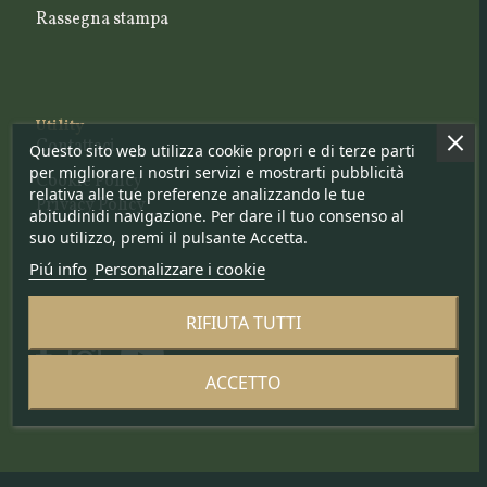
Rassegna stampa
Utility
Contattaci
Questo sito web utilizza cookie propri e di terze parti
per migliorare i nostri servizi e mostrarti pubblicità
Cookie Policy
relativa alle tue preferenze analizzando le tue
Privacy Policy
abitudinidi navigazione. Per dare il tuo consenso al
suo utilizzo, premi il pulsante Accetta.
Piú info
Personalizzare i cookie
Seguici su
RIFIUTA TUTTI
ACCETTO