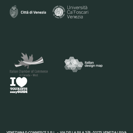
VENEZIANA E-COMMERCE S.R.L. - VIA DELLA PILA 3/B -30175 VENEZIA | PIVA