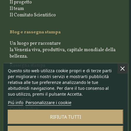
Il progetto
Il team
Il Comitato Scientifico
Blog e rassegna stampa
Un luogo per raccontare
la Venezia viva, produttiva, capitale mondiale della
bellezza.
Rassegna stampa
Questo sito web utilizza cookie propri e di terze parti
per migliorare i nostri servizi e mostrarti pubblicità
relativa alle tue preferenze analizzando le tue
abitudinidi navigazione. Per dare il tuo consenso al
suo utilizzo, premi il pulsante Accetta.
Utility
Contattaci
Piú info
Personalizzare i cookie
Cookie Policy
Privacy Policy
RIFIUTA TUTTI