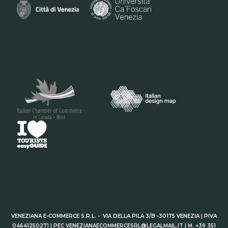
VENEZIANA E-COMMERCE S.R.L. - VIA DELLA PILA 3/B -30175 VENEZIA | PIVA
04641250271 | PEC VENEZIANAECOMMERCESRL@LEGALMAIL.IT | M. +39 351