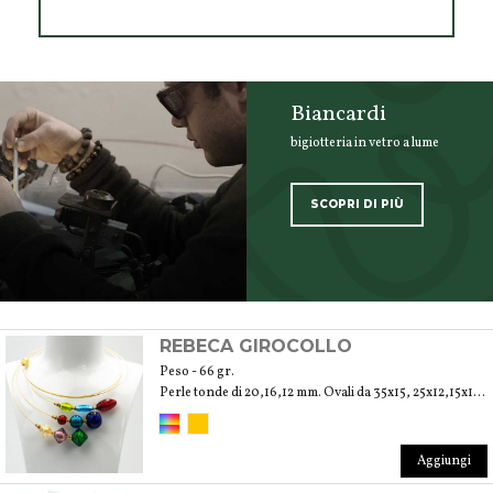
Biancardi
bigiotteria in vetro a lume
SCOPRI DI PIÙ
SCOPRI TUTTI I PRODOTTI DELL’ARTIGIANO
REBECA GIROCOLLO
Peso - 66 gr.
Perle tonde di 20,16,12 mm. Ovali da 35x15, 25x12,15x10 mm. Biconi 25,20,15 mm
Aggiungi