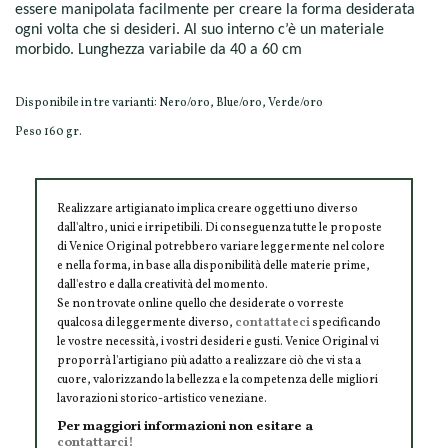
essere manipolata facilmente per creare la forma desiderata
ogni volta che si desideri. Al suo interno c’è un materiale
morbido. Lunghezza variabile da 40 a 60 cm
Disponibile in tre varianti: Nero/oro, Blue/oro, Verde/oro
Peso 160 gr.
Realizzare artigianato implica creare oggetti uno diverso
dall'altro, unici e irripetibili. Di conseguenza tutte le proposte
di Venice Original potrebbero variare leggermente nel colore
e nella forma, in base alla disponibilità delle materie prime,
dall'estro e dalla creatività del momento.
Se non trovate online quello che desiderate o vorreste
qualcosa di leggermente diverso,
contattateci
specificando
le vostre necessità, i vostri desideri e gusti. Venice Original vi
proporrà l'artigiano più adatto a realizzare ciò che vi sta a
cuore, valorizzando la bellezza e la competenza delle migliori
lavorazioni storico-artistico veneziane.
Per maggiori informazioni non esitare a
contattarci!