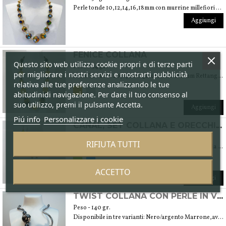
Perle tonde 10,12,14,16,18mm con murrine millefiori e foglia oro 24 Kt.
Aggiungi
FENICE COLLANA
Questo sito web utilizza cookie propri e di terze parti
Peso - 94 gr.
per migliorare i nostri servizi e mostrarti pubblicità
Perle Tonde di 20,14mm.Quadrate 20x20 mm Rettangoli 25x15mm Cuori 19mm Schiacciate 25x20 Sassi 19x14mm
relativa alle tue preferenze analizzando le tue
abitudinidi navigazione. Per dare il tuo consenso al
suo utilizzo, premi il pulsante Accetta.
Aggiungi
Piú info
Personalizzare i cookie
CANAL, SET COLLANA E ORECCHINI
Peso - 44 gr. + 9.80 gr orecchini
RIFIUTA TUTTI
Goccia 20x17 bicolor sommerse foglia argento, tonda 10mm foglia arg. Tonde neutre mm6. cristalli Swarovski mm6
ACCETTO
Aggiungi
TWIST COLLANA CON PERLE IN VETRO SOFFIATO DI MURANO E FOGLIA ARGENTO 999% O ORO 24 KT.
Peso - 140 gr.
Disponibile in tre varianti: Nero/argento Marrone,avorio/oro, Tonalità dei rossi e avorio/oro Peso 140 gr.