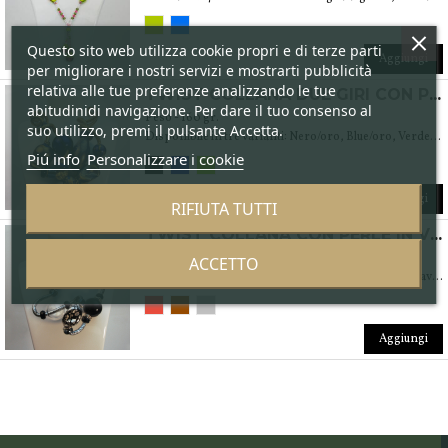
Questo sito web utilizza cookie propri e di terze parti
Aggiungi
per migliorare i nostri servizi e mostrarti pubblicità
relativa alle tue preferenze analizzando le tue
TWIST COLLANA DUE GIRI CON PERLE IN VETRO SOFFIATO DI MURANO E FOGLIA ORO 24 KT.
abitudinidi navigazione. Per dare il tuo consenso al
Peso - 160 gr.
suo utilizzo, premi il pulsante Accetta.
Disponibile in tre varianti: Nero/oro, Blue/oro, Verde/oro Peso 160 gr.
Piú info
Personalizzare i cookie
Aggiungi
RIFIUTA TUTTI
TWIST COLLANA CON PERLE IN VETRO SOFFIATO DI MURANO E FOGLIA ARGENTO 999% O ORO 24 KT.
Peso - 140 gr.
ACCETTO
Disponibile in tre varianti: Nero/argento Marrone,avorio/oro, Tonalità dei rossi e avorio/oro Peso 140 gr.
Aggiungi