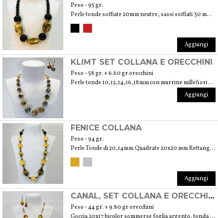
Peso - 95 gr.
Perle tonde soffiate 20mm neutre, sassi soffiati 30 mm foglia oro 24Kt. Tonde piene trasparenti mm10
Aggiungi
KLIMT SET COLLANA E ORECCHINI
Peso - 58 gr. + 6.60 gr orecchini
Perle tonde 10,12,14,16,18mm con murrine millefiori e foglia oro 24 Kt.
Aggiungi
FENICE COLLANA
Peso - 94 gr.
Perle Tonde di 20,14mm.Quadrate 20x20 mm Rettangoli 25x15mm Cuori 19mm Schiacciate 25x20 Sassi 19x14mm
Aggiungi
CANAL, SET COLLANA E ORECCHINI
Peso - 44 gr. + 9.80 gr orecchini
Goccia 20x17 bicolor sommerse foglia argento, tonda 10mm foglia arg. Tonde neutre mm6. cristalli Swarovski mm6