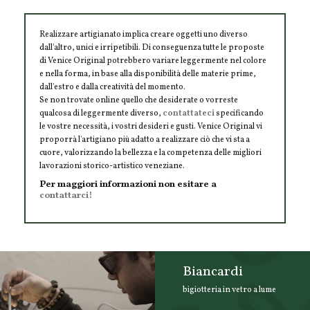
Realizzare artigianato implica creare oggetti uno diverso
dall'altro, unici e irripetibili. Di conseguenza tutte le proposte
di Venice Original potrebbero variare leggermente nel colore
e nella forma, in base alla disponibilità delle materie prime,
dall'estro e dalla creatività del momento.
Se non trovate online quello che desiderate o vorreste
qualcosa di leggermente diverso,
contattateci
specificando
le vostre necessità, i vostri desideri e gusti. Venice Original vi
proporrà l'artigiano più adatto a realizzare ciò che vi sta a
cuore, valorizzando la bellezza e la competenza delle migliori
lavorazioni storico-artistico veneziane.
Per maggiori informazioni non esitare a
contattarci!
Biancardi
bigiotteria in vetro a lume