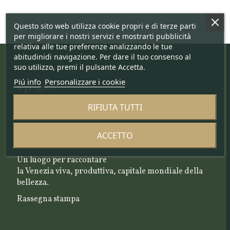
Questo sito web utilizza cookie propri e di terze parti
per migliorare i nostri servizi e mostrarti pubblicità
relativa alle tue preferenze analizzando le tue
abitudinidi navigazione. Per dare il tuo consenso al
suo utilizzo, premi il pulsante Accetta.
Chi siamo
Piú info
Personalizzare i cookie
Il progetto
Il team
RIFIUTA TUTTI
Il Comitato Scientifico
ACCETTO
Blog e rassegna stampa
Un luogo per raccontare
la Venezia viva, produttiva, capitale mondiale della
bellezza.
Rassegna stampa