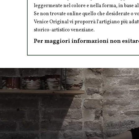
leggermente nel colore e nella forma, in base al
Se non trovate online quello che desiderate o 
Venice Original vi proporrà l'artigiano più adatt
storico-artistico veneziane.
Per maggiori informazioni non esitar