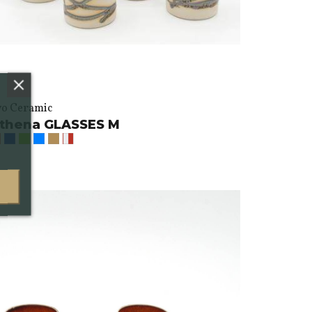
vo Ceramic
thena GLASSES M