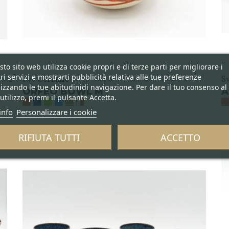
to sito web utilizza cookie propri e di terze parti per migliorare i
ri servizi e mostrarti pubblicità relativa alle tue preferenze
Svo Ceramic
S
izzando le tue abitudinidi navigazione. Per dare il tuo consenso al
ORFEO BOWL M
A
utilizzo, premi il pulsante Accetta.
info
Personalizzare i cookie
RIFIUTA TUTTI
ACCETTO