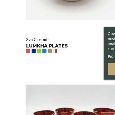
Ques
nost
Svo Ceramic
anal
LUMKHA PLATES
suo 
Piú 