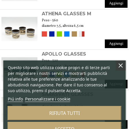
Aggiungi
ATHENA GLASSES M
Peso - 560
diametro 7,5, altezza 6,5 cm
Aggiungi
APOLLO GLASSES
Peso - 320
diametro 6,5, altezza 8 cm
Questo sito web utilizza cookie propri e di terze parti
per migliorare i nostri servizi e mostrarti pubblicità
relativa alle tue preferenze analizzando le tue
Aggiungi
abitudinidi navigazione. Per dare il tuo consenso al
suo utilizzo, premi il pulsante Accetta.
SARASVATI GLASSES
Piú info
Personalizzare i cookie
Peso - 160
diametro 4,5, altezza 7,5 cm
RIFIUTA TUTTI
Aggiungi
ACCETTO