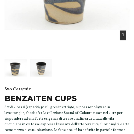
Svo Ceramic
BENZAITEN CUPS
Set di 4 pezzi (capacità 50ml, gres invetriato, si posssono lavare in
lavastoviglie, foodsafe) La collezione Sound of Colours nasce nel 2017 per
rispondere ad una forte esigenza di creare una linea dedicata alle vita
quotidiana in cui fosse espressa l'essenza dell'arte ceramica: funzionalità e arte
come mezzo di comunicazione. La funzionalità ha definito in parte le forme e