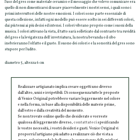
l'uso del gres come materiale ceramico e il messaggio che volevo comunicare era
quello di non dimenticarsi di usare piacevolmente i nostri sensi, i quali sono i
primi interruttori delle nostre emozioni. I colori sono parte essenziale di
questa collezione, infatti ogni modello può essere scelto in sei differenti colori,
dai più tenui ai più decisi ed intensi. I colori vibrano proprio come i suoni della
musica. I colori attivano la vista, il tatto sarà solleticato dal contrasto tra ruvidità
del gres e la levigatezza dell' invetriatura, la nostra bevanda o il cibo
inebrieranno l'olfatto e il gusto. Il suono dei colori e e la sonorità del gres sono
stupore per l'udito.
diametro 5, altezza 6 cm
Realizzare artigianato implica creare oggetti uno diverso
dall'altro, unici e irripetibili. Di conseguenza tutte le proposte
di Venice Original potrebbero variare leggermente nel colore
e nella forma, in base alla disponibilità delle materie prime,
dall'estro e dalla creatività del momento.
Se non trovate online quello che desiderate o vorreste
qualcosa di leggermente diverso,
contattateci
specificando
le vostre necessità, i vostri desideri e gusti. Venice Original vi
proporrà l'artigiano più adatto a realizzare ciò che vi sta a