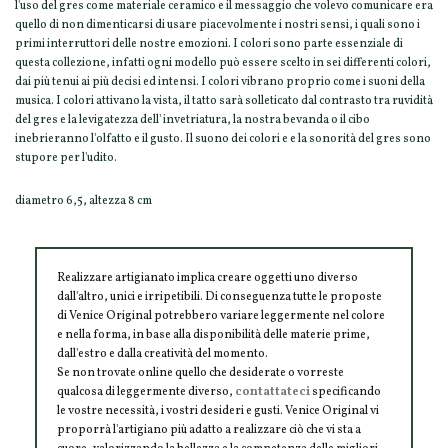
l'uso del gres come materiale ceramico e il messaggio che volevo comunicare era
quello di non dimenticarsi di usare piacevolmente i nostri sensi, i quali sono i
primi interruttori delle nostre emozioni. I colori sono parte essenziale di
questa collezione, infatti ogni modello può essere scelto in sei differenti colori,
dai più tenui ai più decisi ed intensi. I colori vibrano proprio come i suoni della
musica. I colori attivano la vista, il tatto sarà solleticato dal contrasto tra ruvidità
del gres e la levigatezza dell' invetriatura, la nostra bevanda o il cibo
inebrieranno l'olfatto e il gusto. Il suono dei colori e e la sonorità del gres sono
stupore per l'udito.
diametro 6,5, altezza 8 cm
Realizzare artigianato implica creare oggetti uno diverso
dall'altro, unici e irripetibili. Di conseguenza tutte le proposte
di Venice Original potrebbero variare leggermente nel colore
e nella forma, in base alla disponibilità delle materie prime,
dall'estro e dalla creatività del momento.
Se non trovate online quello che desiderate o vorreste
qualcosa di leggermente diverso,
contattateci
specificando
le vostre necessità, i vostri desideri e gusti. Venice Original vi
proporrà l'artigiano più adatto a realizzare ciò che vi sta a