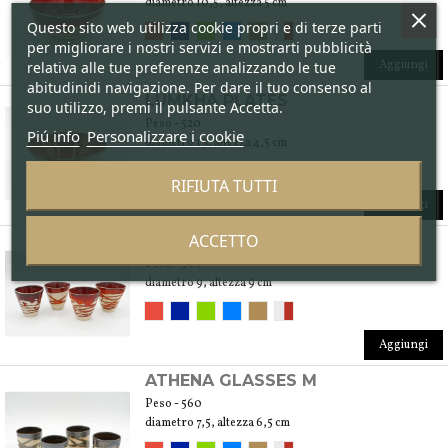
diametro 10,5, altezza 5 cm
Questo sito web utilizza cookie propri e di terze parti
per migliorare i nostri servizi e mostrarti pubblicità
Aggiungi
relativa alle tue preferenze analizzando le tue
abitudinidi navigazione. Per dare il tuo consenso al
LUMKHA PLATES
suo utilizzo, premi il pulsante Accetta.
Peso - 520
Piú info
Personalizzare i cookie
diametro 13, altezza 4,5 cm
RIFIUTA TUTTI
Aggiungi
ACCETTO
LUMKHA GLASSES M
Peso - 500
diametro 9, altezza 9 cm
Aggiungi
ATHENA GLASSES M
Peso - 560
diametro 7,5, altezza 6,5 cm