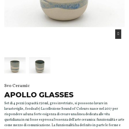
Svo Ceramic
APOLLO GLASSES
Set di 4 pezzi (capacità 150ml, gres invetriato, si posssono lavare in
lavastoviglie, foodsafe) La collezione Sound of Colours nasce nel 2017 per
rispondere ad una forte esigenza di creare una linea dedicata alle vita
quotidiana in cui fosse espressa l'essenza dell'arte ceramica: funzionalità e arte
come mezzo di comunicazione. La funzionalità ha definito in parte le forme e