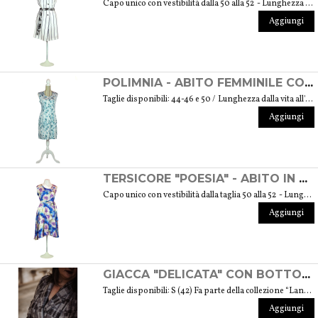
Capo unico con vestibilità dalla 50 alla 52 - Lunghezza dalla vita all'orlo cm. 60 GUIDA ALLE TAGLIE
Aggiungi
POLIMNIA - ABITO FEMMINILE CON BOTTONE IN VETRO DI MURANO - "COLLEZIONE DELLE MUSE"
Taglie disponibili: 44-46 e 50 / Lunghezza dalla vita all'orlo cm. 52 GUIDA ALLE TAGLIE
Aggiungi
TERSICORE "POESIA" - ABITO IN MISTO SETA LEGGERO "COLLEZIONE DELLE MUSE"
Capo unico con vestibilità dalla taglia 50 alla 52 - Lunghezza dalla vita all'orlo cm. 60 GUIDA ALLE TAGLIE
Aggiungi
GIACCA "DELICATA" CON BOTTONI GIOIELLO REALIZZATI IN VETRO DI MURANO - COLLEZIONE "LANA & VETRO"
Taglie disponibili: S (42) Fa parte della collezione “Lana & Vetro” Lei è morbida, avvolgente, delicata talvolta soave. Lui è duro e denso, temperato nel fuoco. Eppure sono delle anime semplici che creano lo “sposalizio” perfetto formando un prodotto lussuoso. La collezione nasce dal desiderio di donare la libertà di essere autentiche. Il tessuto di altissima qualità, modelli studiati in dettaglio e i bottoni gioiello realizzati artigianalmente in vetro di murano hanno dato la vita a capi unici, alcuni disponibili in diverse taglie ma ciascuno con un dettaglio differente che lo contraddistingue. Peso 570 gr. GUIDA ALLE TAGLIE
Aggiungi