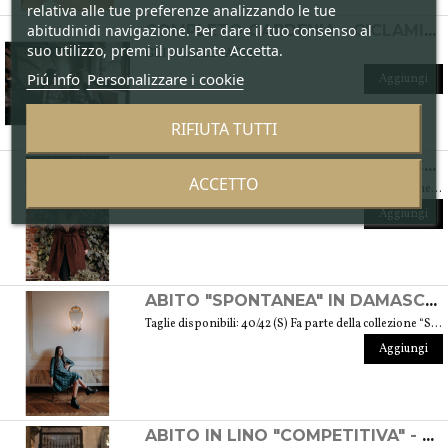
relativa alle tue preferenze analizzando le tue
abitudinidi navigazione. Per dare il tuo consenso al
COMPLETO GARDENIA - CICLAMINO
suo utilizzo, premi il pulsante Accetta.
GUIDA ALLE TAGLIE
Piú info
Personalizzare i cookie
Aggiungi
RIFIUTA TUTTI
CAPPOTTO "DINAMICA" IN BOUCLÉ DI LANA - COLLEZIONE "LANA"
ACCETTO
Taglie disponibili: 42/44 (S/M) Fa parte della collezione "Lana" che prende vita grazie ai tessuti scelti accuratamente per sentirsi avvolti dal loro calore. Ogni capo della collezione è unico e mira a soddisfare le più diverse esigenze: sentirsi a proprio agio, distinguersi o stupire con moderazione … Peso 1,5 Kg. GUIDA ALLE TAGLIE
Aggiungi
ABITO "SPONTANEA" IN DAMASCATO DI SETA - COLLEZIONE "SETOSA"
Taglie disponibili: 40/42 (S) Fa parte della collezione “Setosa” contenente i capi realizzati in seta accuratamente scelta per una donna assomigliante a questo tessuto prezioso per le sue peculiarità. Peso 330 gr. GUIDA ALLE TAGLIE
Aggiungi
ABITO IN LINO "COMPETITIVA" - FANTASIA FLOREALE DI COLORE BIANCO E NERO