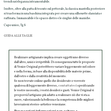
trench un'eleganza intramontabile.
Inoltre, oltre alla patta di tessuto sul pettorale, la classica mantella posteriore
si trasforma in una baschina integrata per creare una silhouette slanciata e
raffinata. Immancabile è lo spacco dietro e le cinghie delle maniche.
Capo unico, Tg S
GUIDA ALLE TAGLIE
Realizzare artigianato implica creare oggetti uno diverso
dall'altro, unici e irripetibili. Di conseguenza tutte le proposte
di Venice Original potrebbero variare leggermente nel colore
e nella forma, in base alla disponibilità delle materie prime,
dall'estro e dalla creatività del momento.
Se non trovate online quello che desiderate o vorreste
qualcosa di leggermente diverso,
contattateci
specificando
le vostre necessità, i vostri desideri e gusti. Venice Original vi
proporrà l'artigiano più adatto a realizzare ciò che vi sta a
cuore, valorizzando la bellezza e la competenza delle migliori
lavorazioni storico-artistico veneziane.