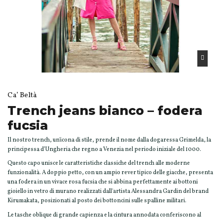
Ca’ Beltà
Trench jeans bianco – fodera
fucsia
Il nostro trench, un'icona di stile, prende il nome dalla dogaressa Grimelda, la
principessa d’Ungheria che regno a Venezia nel periodo iniziale del 1000.
Questo capo unisce le caratteristiche classiche del trench alle moderne
funzionalità. A doppio petto, con un ampio rever tipico delle giacche, presenta
una fodera in un vivace rosa fucsia che si abbina perfettamente ai bottoni
gioiello in vetro di murano realizzati dall'artista Alessandra Gardin del brand
Kirumakata, posizionati al posto dei bottoncini sulle spalline militari.
Le tasche oblique di grande capienza e la cintura annodata conferiscono al