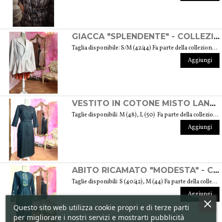
GIACCA "SPLENDENTE" - COLLEZIONE "LANA"
Taglia disponibile: S/M (42/44) Fa parte della collezione "Lana" che prende vita grazie ai tessuti scelti accuratamente per sentirsi avvolti dal loro calore. Ogni capo della collezione è unico e mira a soddisfare le più diverse esigenze: sentirsi a proprio agio, distinguersi o stupire con moderazione ... Peso 1000 gr. GUIDA ALLE TAGLIE
Aggiungi
VESTITO IN COTONE MISTO LANA "FINEZZA" - COLLEZIONE "LANA"
Taglie disponibili: M (48), L (50) Fa parte della collezione "Lana" che prende vita grazie ai tessuti scelti accuratamente per sentirsi avvolti dal loro calore. Ogni capo della collezione è unico e mira a soddisfare le più diverse esigenze: sentirsi a proprio agio, distinguersi o stupire con moderazione ... Peso 360 gr. GUIDA ALLE TAGLIE
Aggiungi
ABITO RICAMATO "MODESTA" - COLLEZIONE "RICAMO"
Taglie disponibili: S (40/42), M (44) Fa parte della collezione "Ricamo" che trae ispirazione dai tessuti di cotone arricchiti dalle diverse fantasie ricamate. Si tratta anche del ricamo di culture e tradizioni che s’intrecciano e danno vita a una collezione sobria ed elegante tipica della moda modesta. Peso 360 gr. GUIDA ALLE TAGLIE
Aggiungi
Questo sito web utilizza cookie propri e di terze parti
per migliorare i nostri servizi e mostrarti pubblicità