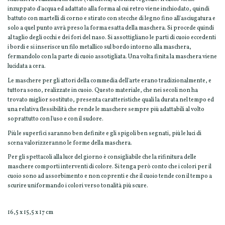
inzuppato d'acqua ed adattato alla forma al cui retro viene inchiodato, quindi
battuto con martelli di corno e stirato con stecche di legno fino all'asciugatura e
solo a quel punto avrà preso la forma esatta della maschera. Si procede quindi
al taglio degli occhi e dei fori del naso. Si assottigliano le parti di cuoio eccedenti
i bordi e si inserisce un filo metallico sul bordo intorno alla maschera,
fermandolo con la parte di cuoio assotigliata. Una volta finita la maschera viene
lucidata a cera.
Le maschere per gli attori della commedia dell'arte erano tradizionalmente, e
tuttora sono, realizzate in cuoio. Questo materiale, che nei secoli non ha
trovato miglior sostituto, presenta caratteristiche quali la durata nel tempo ed
una relativa flessibilità che rende le maschere sempre più adattabili al volto
soprattutto con l'uso e con il sudore.
Più le superfici saranno ben definite e gli spigoli ben segnati, più le luci di
scena valorizzeranno le forme della maschera.
Per gli spettacoli alla luce del giorno è consigliabile che la rifinitura delle
maschere comporti interventi di colore. Si tenga però conto che i colori per il
cuoio sono ad assorbimento e non coprenti e che il cuoio tende con il tempo a
scurire uniformando i colori verso tonalità più scure.
16,5 x 15,5 x 17 cm