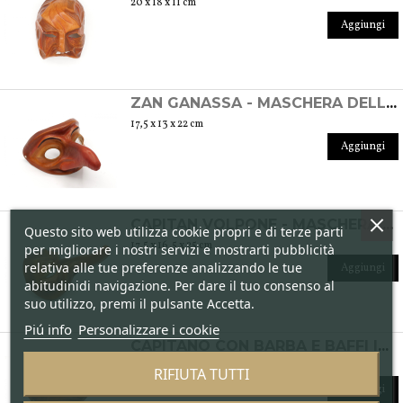
20 x 18 x 11 cm
Aggiungi
ZAN GANASSA - MASCHERA DELLA COMMEDIA DELL'ARTE IN CUOIO
17,5 x 13 x 22 cm
Aggiungi
CAPITAN VOLPONE - MASCHERA DELLA COMMEDIA DELL'ARTE IN CUOIO
Questo sito web utilizza cookie propri e di terze parti
17,5 x 16,5 x 25 cm
per migliorare i nostri servizi e mostrarti pubblicità
relativa alle tue preferenze analizzando le tue
Aggiungi
abitudinidi navigazione. Per dare il tuo consenso al
suo utilizzo, premi il pulsante Accetta.
Piú info
Personalizzare i cookie
CAPITANO CON BARBA E BAFFI IN ALTORILIEVO - MASCHERA DELLA COMMEDIA DELL'ARTE IN CUOIO
16 x 17,5 x 15 cm
RIFIUTA TUTTI
Aggiungi