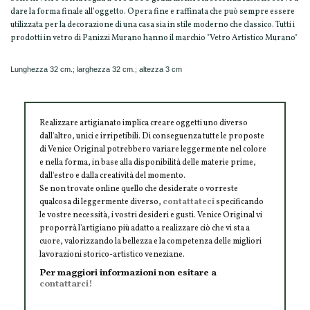
dare la forma finale all’oggetto. Opera fine e raffinata che può sempre essere
utilizzata per la decorazione di una casa sia in stile moderno che classico. Tutti i
prodotti in vetro di Panizzi Murano hanno il marchio "Vetro Artistico Murano"
Lunghezza 32 cm.; larghezza 32 cm.; altezza 3 cm
Realizzare artigianato implica creare oggetti uno diverso
dall'altro, unici e irripetibili. Di conseguenza tutte le proposte
di Venice Original potrebbero variare leggermente nel colore
e nella forma, in base alla disponibilità delle materie prime,
dall'estro e dalla creatività del momento.
Se non trovate online quello che desiderate o vorreste
qualcosa di leggermente diverso,
contattateci
specificando
le vostre necessità, i vostri desideri e gusti. Venice Original vi
proporrà l'artigiano più adatto a realizzare ciò che vi sta a
cuore, valorizzando la bellezza e la competenza delle migliori
lavorazioni storico-artistico veneziane.
Per maggiori informazioni non esitare a
contattarci!