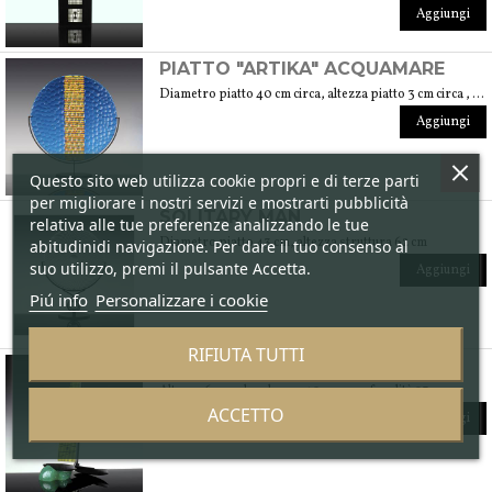
Aggiungi
PIATTO "ARTIKA" ACQUAMARE
Diametro piatto 40 cm circa, altezza piatto 3 cm circa , altezza con base 46 cm circa, diametro base 16 cm
Aggiungi
Questo sito web utilizza cookie propri e di terze parti
per migliorare i nostri servizi e mostrarti pubblicità
SOLITARY MAN
relativa alle tue preferenze analizzando le tue
Diametro piatto 43 cm, altezza struttura 62 cm
abitudinidi navigazione. Per dare il tuo consenso al
suo utilizzo, premi il pulsante Accetta.
Aggiungi
Piú info
Personalizzare i cookie
RIFIUTA TUTTI
CATAMARANO
Altezza 67 cm, larghezza 40 cm, profondità 23 cm
ACCETTO
Aggiungi