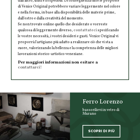
dall'altro, unici e irripetibili. Di conseguenza tutte le proposte
di Venice Original potrebbero variare leggermente nel colore
e nella forma, in base alla disponibilità delle materie prime,
dall'estro e dalla creatività del momento.
Se non trovate online quello che desiderate o vorreste
qualcosa di leggermente diverso,
contattateci
specificando
le vostre necessità, i vostri desideri e gusti. Venice Original vi
proporrà l'artigiano più adatto a realizzare ciò che vi sta a
cuore, valorizzando la bellezza e la competenza delle migliori
lavorazioni storico-artistico veneziane.
Per maggiori informazioni non esitare a
contattarci!
Ferro Lorenzo
bassorilievi in vetro di
Murano
SCOPRI DI PIÙ