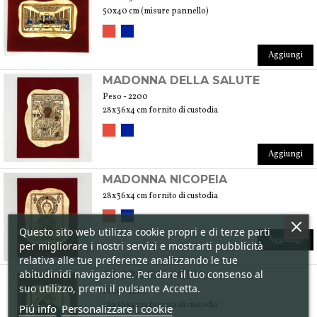
50x40 cm (misure pannello)
Aggiungi
MADONNA DELLA SALUTE
Peso - 2200
28x36x4 cm fornito di custodia
Aggiungi
MADONNA NICOPEIA
28x36x4 cm fornito di custodia
Questo sito web utilizza cookie propri e di terze parti
Aggiungi
per migliorare i nostri servizi e mostrarti pubblicità
relativa alle tue preferenze analizzando le tue
abitudinidi navigazione. Per dare il tuo consenso al
SACRA FAMIGLIA
suo utilizzo, premi il pulsante Accetta.
Peso - 2200
28x36x4 cm fornito di custodia
Piú info
Personalizzare i cookie