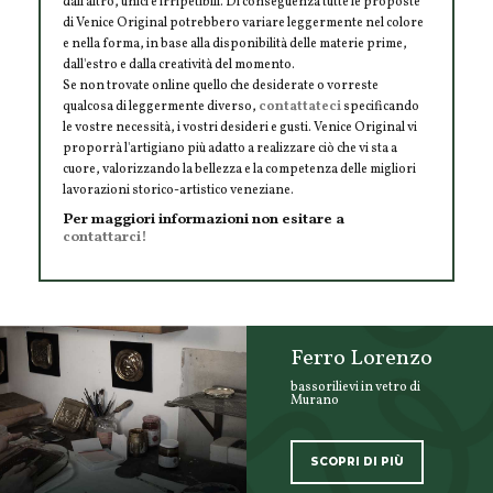
dall'altro, unici e irripetibili. Di conseguenza tutte le proposte
di Venice Original potrebbero variare leggermente nel colore
e nella forma, in base alla disponibilità delle materie prime,
dall'estro e dalla creatività del momento.
Se non trovate online quello che desiderate o vorreste
qualcosa di leggermente diverso,
contattateci
specificando
le vostre necessità, i vostri desideri e gusti. Venice Original vi
proporrà l'artigiano più adatto a realizzare ciò che vi sta a
cuore, valorizzando la bellezza e la competenza delle migliori
lavorazioni storico-artistico veneziane.
Per maggiori informazioni non esitare a
contattarci!
Ferro Lorenzo
bassorilievi in vetro di
Murano
SCOPRI DI PIÙ