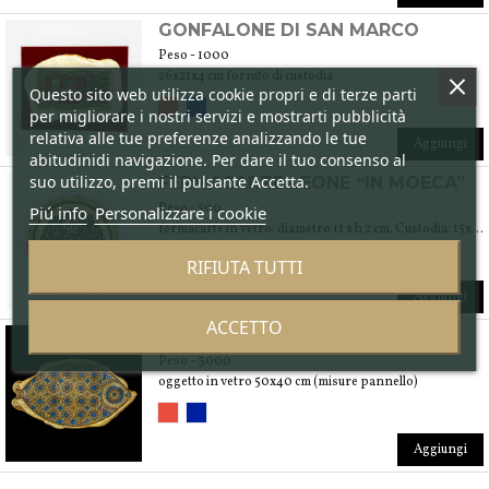
GONFALONE DI SAN MARCO
Peso - 1000
26x21x4 cm fornito di custodia
Questo sito web utilizza cookie propri e di terze parti
per migliorare i nostri servizi e mostrarti pubblicità
relativa alle tue preferenze analizzando le tue
Aggiungi
abitudinidi navigazione. Per dare il tuo consenso al
suo utilizzo, premi il pulsante Accetta.
FERMACARTE LEONE “IN MOECA”
Peso - 500
Piú info
Personalizzare i cookie
fermacarte in vetro: diametro 11 x h 2 cm. Custodia: 15x15x4 cm
RIFIUTA TUTTI
Aggiungi
ACCETTO
PESCE
Peso - 3000
oggetto in vetro 50x40 cm (misure pannello)
Aggiungi