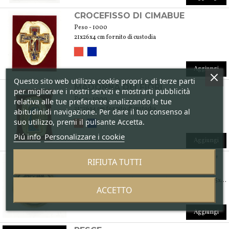
CROCEFISSO DI CIMABUE
Peso - 1000
21x26x4 cm fornito di custodia
Aggiungi
Questo sito web utilizza cookie propri e di terze parti
MADONNA DEI FIORI
per migliorare i nostri servizi e mostrarti pubblicità
Peso - 1000
relativa alle tue preferenze analizzando le tue
21x26x4 cm fornito di custodia
abitudinidi navigazione. Per dare il tuo consenso al
suo utilizzo, premi il pulsante Accetta.
Piú info
Personalizzare i cookie
Aggiungi
FERMACARTE LEONE “IN MOECA”
RIFIUTA TUTTI
Peso - 500
fermacarte in vetro: diametro 11 x h 2 cm. Custodia: 15x15x4 cm
ACCETTO
Aggiungi