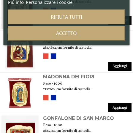
Piú info
Personalizzare i cookie
28x36x4 cm fornito di custodia
RIFIUTA TUTTI
Aggiungi
ACCETTO
SACRA FAMIGLIA
Peso - 2200
28x36x4 cm fornito di custodia
Aggiungi
MADONNA DEI FIORI
Peso - 1000
21x26x4 cm fornito di custodia
Aggiungi
GONFALONE DI SAN MARCO
Peso - 1000
26x21x4 cm fornito di custodia