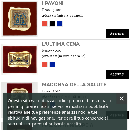
I PAVONI
Peso - 3000
45x45 cm (misure pannello)
Aggiungi
L’ULTIMA CENA
Peso - 3000
50x40 cm (misure pannello)
Aggiungi
MADONNA DELLA SALUTE
Peso - 2200
28x36x4 cm fornito di custodia
Questo sito web utilizza cookie propri e di terze parti
per migliorare i nostri servizi e mostrarti pubblicità
relativa alle tue preferenze analizzando le tue
Aggiungi
abitudinidi navigazione. Per dare il tuo consenso al
suo utilizzo, premi il pulsante Accetta.
MADONNA NICOPEIA